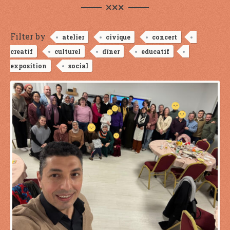
×××
Filter by
atelier
civique
concert
creatif
culturel
dîner
educatif
exposition
social